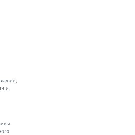
ожений,
ии и
висы.
ного