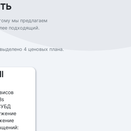
ть
этому мы предлагаем
лее подходящий.
выделено 4 ценовых плана.
l
висов
8s
СУБД
ужение
ужение
ащений: