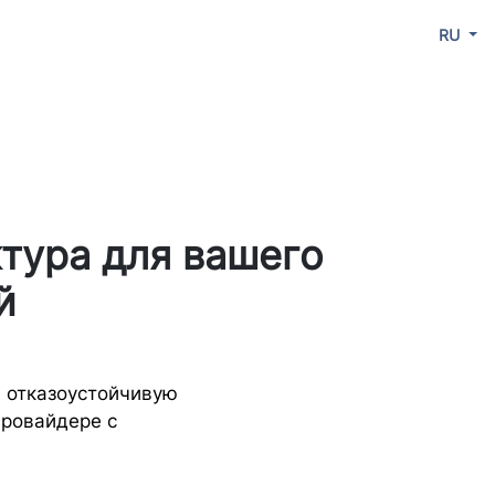
RU
тура для вашего
й
м отказоустойчивую
провайдере с