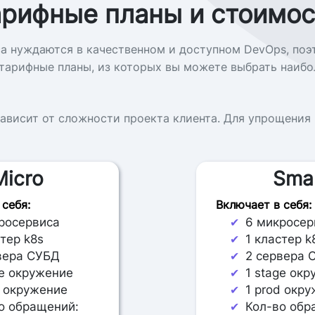
арифные планы и стоимос
а нуждаются в качественном и доступном DevOps, по
тарифные планы, из которых вы можете выбрать наибо
ависит от сложности проекта клиента. Для упрощения 
Micro
Smal
 себя:
Включает в себя:
росервиса
6 микросер
✔
тер k8s
1 кластер k
✔
вера СУБД
2 сервера 
✔
ge окружение
1 stage окр
✔
d окружение
1 prod окр
✔
о обращений:
Кол-во обр
✔