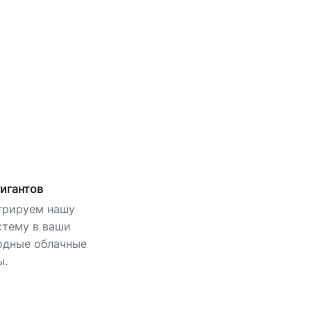
игантов
грируем нашу
стему в ваши
одные облачные
ы.