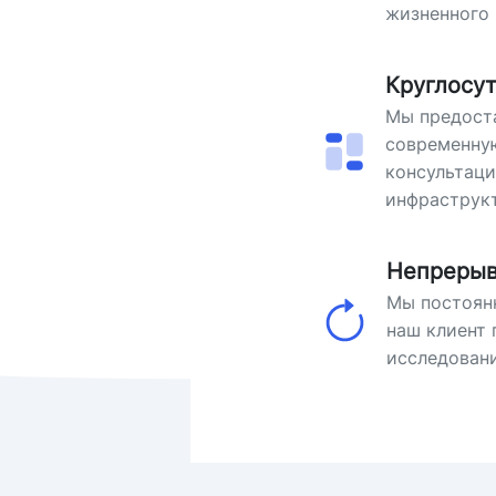
жизненного 
Круглосу
Мы предоста
современну
консультаци
инфраструкт
Непрерыв
Мы постоян
наш клиент 
исследовани