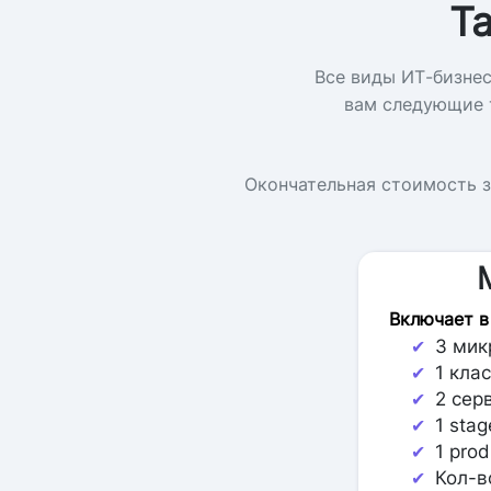
Т
Все виды ИТ-бизнес
вам следующие 
Окончательная стоимость з
Включает в
3 мик
✔
1 клас
✔
2 сер
✔
1 sta
✔
1 pro
✔
Кол-в
✔