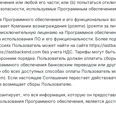
чения или любой его части; или (b) попытаться отклю
зопасности, используемые Программным обеспечение
ние Программного обеспечения и его функциональных в
вает Компании вознаграждения (роялти) (роялти за ли
еисключительную лицензию на Программное обеспечен
а использования ПО и его функциональности. Более п
иях Пользователь может найти на сайте https://lastb
tps://lastbackend.com без учета НДС. Тарифы могут быт
ороннем порядке. Пользователь должен оплатить сборы
раммного обеспечения банковским переводом или дру
 обо всех доступных способах оплаты Пользователь мо
.com). Если настоящее Соглашение перестает действова
не возмещает сборы Пользователю.
арантирует, что вся информация, которую он предостав
ользования Программного обеспечения, является дост