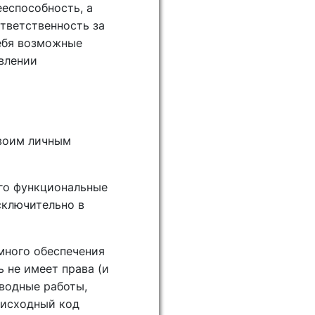
еспособность, а
тветственность за
себя возможные
влении
своим личным
его функциональные
сключительно в
много обеспечения
 не имеет права (и
зводные работы,
 исходный код