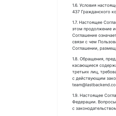
1.6. Условия настоя
437 Гражданского к
1.7. Настоящее Сог
этом продолжение и
Соглашение означает
связи с чем Пользов
Соглашении, размещен
1.8. Обращения, пре
касающиеся содержа
третьих лиц, требо
с действующим зако
team@lastbackend.co
1.9. Настоящее Согл
Федерации. Вопросы
с законодательство