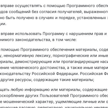
не вправе осуществлять с помощью Программного обесп
дов сообщений без согласия получателей, выраженног
но быть получено в случаях и порядке, установленных
ии.
е вправе использовать Программу с нарушением прав и
нимого законодательства, в том числе:
ь с помощью Программного обеспечения материалы, со
ту, ненормативную лексику, порнографические или ины
ериалы, демонстрирующие или пропагандирующие наси
ение человеческого достоинства, а также иные матери
конодательству Российской Федерации. Российская Ф
 другие ресурсы, содержащие такие материалы;
змещать любую информацию или материалы, содержащие 
оскорбление других Пользователей Программного обе
ие мошеннический характер, ущемляющие личные или 
дирующие расовую, религиозную, национальную ненавис