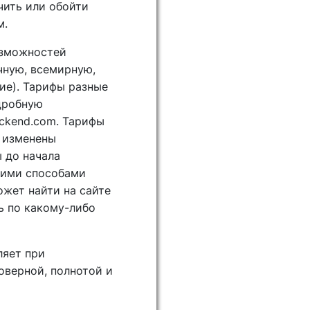
чить или обойти
м.
озможностей
чную, всемирную,
ие). Тарифы разные
одробную
ackend.com. Тарифы
ь изменены
 до начала
гими способами
жет найти на сайте
ть по какому-либо
ляет при
оверной, полнотой и