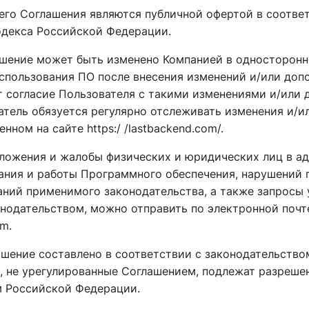
щего Соглашения являются публичной офертой в соотве
одекса Российской Федерации.
лашение может быть изменено Компанией в односторонн
спользования ПО после внесения изменений и/или доп
 согласие Пользователя с такими изменениями и/или 
атель обязуется регулярно отслеживать изменения и/и
ном на сайте https:/ /lastbackend.com/.
дложения и жалобы физических и юридических лиц в а
ния и работы Программного обеспечения, нарушений п
ваний применимого законодательства, а также запросы
нодательством, можно отправить по электронной почт
m.
ашение составлено в соответствии с законодательств
, не урегулированные Соглашением, подлежат разреше
м Российской Федерации.