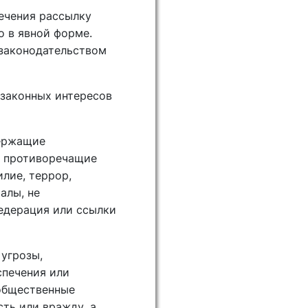
ечения рассылку
о в явной форме.
 законодательством
 законных интересов
держащие
е противоречащие
лие, террор,
алы, не
едерация или ссылки
угрозы,
спечения или
общественные
ть или вражду, а