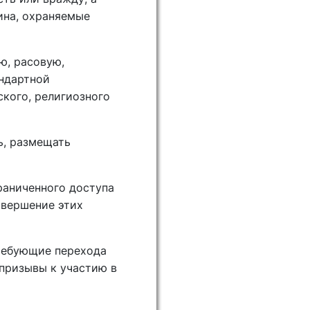
ина, охраняемые
ю, расовую,
андартной
ского, религиозного
ь, размещать
раниченного доступа
овершение этих
требующие перехода
 призывы к участию в