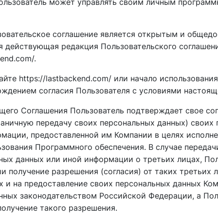
льзователь может управлять своим личным программ
ьзовательское соглашение является открытым и общед
я действующая редакция Пользовательского соглашен
kend.com/.
сайте https://lastbackend.com/ или начало использовани
рждением согласия Пользователя с условиями настоящ
ящего Соглашения Пользователь подтверждает свое сог
раничную передачу своих персональных данных) своих
рмации, предоставленной им Компании в целях исполн
ьзования Программного обеспечения. В случае передач
ных данных или иной информации о третьих лицах, По
и получение разрешения (согласия) от таких третьих л
 и на предоставление своих персональных данных Ком
нных законодательством Российской Федерации, а Пол
получение такого разрешения.