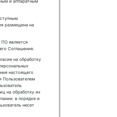
ным и аппаратным
оступным
ия размещена на
я ПО является
его Соглашения.
ласие на обработку
 персональных
ения настоящего
и Пользователем
льзователь
иц на обработку их
пании. в порядке и
ьзователь несет